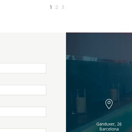
1
2
3
Ganduxer, 26
Barcelona