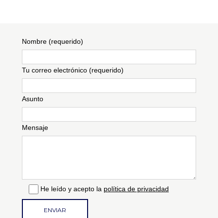
El proyecto de la piscina ha partido
de la presencia del campo donde se
descubre la mano del hombre en
armonia con la naturaleza , por ello
Nombre (requerido)
estamos ante un proyecto que
combina a la perfección lo racional
Tu correo electrónico (requerido)
con lo natural , que busca entablar un
dialogo enriquecedor con el paisaje.
Asunto
Mensaje
He leído y acepto la
política de privacidad